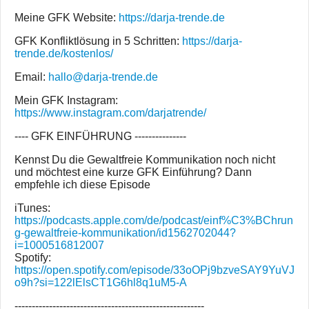
Meine GFK Website:
https://darja-trende.de
GFK Konfliktlösung in 5 Schritten:
https://darja-
trende.de/kostenlos/
Email:
hallo@darja-trende.de
Mein GFK Instagram:
https://www.instagram.com/darjatrende/
---- GFK EINFÜHRUNG ---------------
Kennst Du die Gewaltfreie Kommunikation noch nicht
und möchtest eine kurze GFK Einführung? Dann
empfehle ich diese Episode
iTunes:
https://podcasts.apple.com/de/podcast/einf%C3%BChrun
g-gewaltfreie-kommunikation/id1562702044?
i=1000516812007
Spotify:
https://open.spotify.com/episode/33oOPj9bzveSAY9YuVJ
o9h?si=122lElsCT1G6hl8q1uM5-A
-------------------------------------------------------