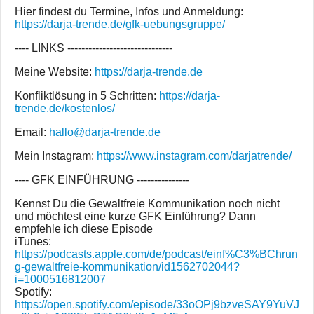
Hier findest du Termine, Infos und Anmeldung:
https://darja-trende.de/gfk-uebungsgruppe/
---- LINKS ------------------------------
Meine Website:
https://darja-trende.de
Konfliktlösung in 5 Schritten:
https://darja-
trende.de/kostenlos/
Email:
hallo@darja-trende.de
Mein Instagram:
https://www.instagram.com/darjatrende/
---- GFK EINFÜHRUNG ---------------
Kennst Du die Gewaltfreie Kommunikation noch nicht
und möchtest eine kurze GFK Einführung? Dann
empfehle ich diese Episode
iTunes:
https://podcasts.apple.com/de/podcast/einf%C3%BChrun
g-gewaltfreie-kommunikation/id1562702044?
i=1000516812007
Spotify:
https://open.spotify.com/episode/33oOPj9bzveSAY9YuVJ