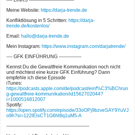
Meine Website:
https://darja-trende.de
Konfliktlösung in 5 Schritten:
https://darja-
trende.de/kostenlos/
Email:
hallo@darja-trende.de
Mein Instagram:
https://www.instagram.com/darjatrende/
---- GFK EINFÜHRUNG ---------------
Kennst Du die Gewaltfreie Kommunikation noch nicht
und möchtest eine kurze GFK Einführung? Dann
empfehle ich diese Episode
iTunes:
https://podcasts.apple.com/de/podcast/einf%C3%BChrun
g-gewaltfreie-kommunikation/id1562702044?
i=1000516812007
Spotify:
https://open.spotify.com/episode/33oOPj9bzveSAY9YuVJ
o9h?si=122lElsCT1G6hl8q1uM5-A
-------------------------------------------------------