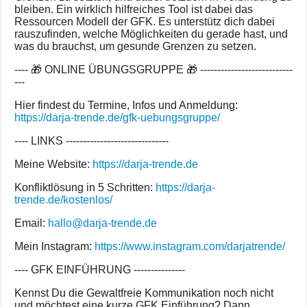
bleiben. Ein wirklich hilfreiches Tool ist dabei das
Ressourcen Modell der GFK. Es unterstütz dich dabei
rauszufinden, welche Möglichkeiten du gerade hast, und
was du brauchst, um gesunde Grenzen zu setzen.
---- 🎁 ONLINE ÜBUNGSGRUPPE 🎁 ---------------------------
---
Hier findest du Termine, Infos und Anmeldung:
https://darja-trende.de/gfk-uebungsgruppe/
---- LINKS ------------------------------
Meine Website:
https://darja-trende.de
Konfliktlösung in 5 Schritten:
https://darja-
trende.de/kostenlos/
Email:
hallo@darja-trende.de
Mein Instagram:
https://www.instagram.com/darjatrende/
---- GFK EINFÜHRUNG ---------------
Kennst Du die Gewaltfreie Kommunikation noch nicht
und möchtest eine kurze GFK Einführung? Dann