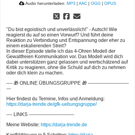
Audio herunterladen:
MP3
|
AAC
|
OGG
|
OPUS
"Du bist egoistisch und unverlässlich!" - Autsch! Wie
reagierst du auf so einen Vorwurf? Und führt deine
Reaktion zu Verbindung und Entspannung oder eher zu
einem eskalierenden Streit?
In dieser Episode stelle ich das 4-Ohren Modell der
Gewaltfreien Kommunikation vor. Das Modell wird dich
dabei unterstützen ganz gelassen und wertschätzend auf
Kritik zu reagieren, ohne die Schuld auf dich zu nehmen
oder dich klein zu machen.
---- 🎁 ONLINE ÜBUNGSGRUPPE 🎁 ---------------------------
---
Hier findest du Termine, Infos und Anmeldung:
https://darja-trende.de/gfk-uebungsgruppe/
---- LINKS ------------------------------
Meine Website:
https://darja-trende.de
Konfliktlösung in 5 Schritten:
https://darja-