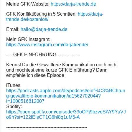
Meine GFK Website:
https://darja-trende.de
GFK Konfliktlösung in 5 Schritten:
https://darja-
trende.de/kostenlos/
Email:
hallo@darja-trende.de
Mein GFK Instagram:
https://www.instagram.com/darjatrende/
---- GFK EINFÜHRUNG ---------------
Kennst Du die Gewaltfreie Kommunikation noch nicht
und möchtest eine kurze GFK Einführung? Dann
empfehle ich diese Episode
iTunes:
https://podcasts.apple.com/de/podcast/einf%C3%BChrun
g-gewaltfreie-kommunikation/id1562702044?
i=1000516812007
Spotify:
https://open.spotify.com/episode/33oOPj9bzveSAY9YuVJ
o9h?si=122lElsCT1G6hl8q1uM5-A
-------------------------------------------------------