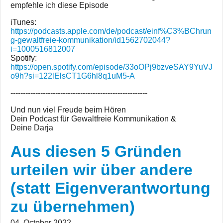
empfehle ich diese Episode
iTunes:
https://podcasts.apple.com/de/podcast/einf%C3%BChrun
g-gewaltfreie-kommunikation/id1562702044?
i=1000516812007
Spotify:
https://open.spotify.com/episode/33oOPj9bzveSAY9YuVJ
o9h?si=122lElsCT1G6hl8q1uM5-A
-------------------------------------------------------
Und nun viel Freude beim Hören
Dein Podcast für Gewaltfreie Kommunikation &
Deine Darja
Aus diesen 5 Gründen
urteilen wir über andere
(statt Eigenverantwortung
zu übernehmen)
04. October 2022