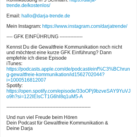
trende.de/kostenlos/
Email:
hallo@darja-trende.de
Mein Instagram:
https://www.instagram.com/darjatrende/
---- GFK EINFÜHRUNG ---------------
Kennst Du die Gewaltfreie Kommunikation noch nicht
und möchtest eine kurze GFK Einführung? Dann
empfehle ich diese Episode
iTunes:
https://podcasts.apple.com/de/podcast/einf%C3%BChrun
g-gewaltfreie-kommunikation/id1562702044?
i=1000516812007
Spotify:
https://open.spotify.com/episode/33oOPj9bzveSAY9YuVJ
o9h?si=122lElsCT1G6hl8q1uM5-A
-------------------------------------------------------
Und nun viel Freude beim Hören
Dein Podcast für Gewaltfreie Kommunikation &
Deine Darja