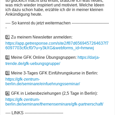
so glücklich macht und erfüllt, brauche ich was neues,
was mich wieder inspiriert und motiviert. Welche Ideen
ich dazu schon habe, erzähle ich dir in meiner kleinen
Ankündigung heute.
---- So kannst du jetzt weitermachen -----------------------------
-
1️⃣ Zu meinem Newsletter anmelden:
https://app.getresponse.com/site2/f87d6569457264637f7
6097703cf0cf0/?u=y3kXG&webforms_id=hmwwj
2️⃣ Meine GFK Online Übungsgruppen:
https://darja-
trende.de/gfk-uebungsgruppe/
3️⃣ Meine 3-Tages GFK Einführungskurse in Berlin:
https://gfk-zentrum-
berlin.de/seminare/einfuehrungsseminar/
4️⃣ GFK in Liebesbeziehungen (2,5 Tage in Berlin):
https://gfk-zentrum-
berlin.de/seminare/themenseminare/gfk-partnerschaft/
---- LINKS ------------------------------